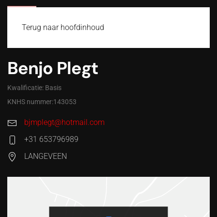
MENU
Terug naar hoofdinhoud
Benjo Plegt
Kwalificatie: Basis
KNHS nummer:143053
bjmplegt@hotmail.com
+31 653796989
LANGEVEEN