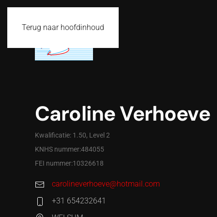
Terug naar hoofdinhoud
Caroline Verhoeve
Kwalificatie: 1.50, Level 2
KNHS nummer:484055
FEI nummer:10326618
carolineverhoeve@hotmail.com
+31 654232641