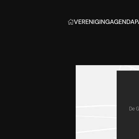
VERENIGING
AGENDA
P
De G