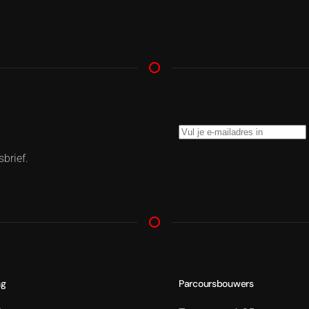
brief.
ng
Parcoursbouwers