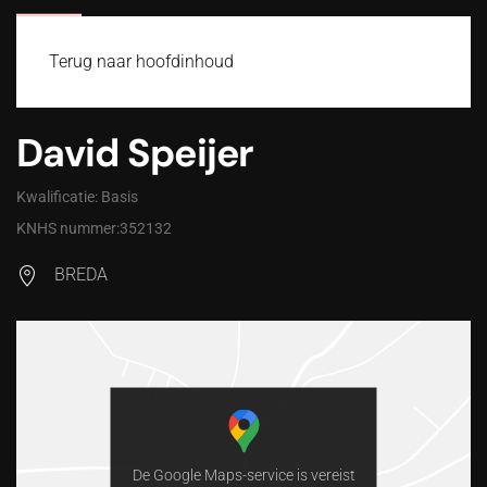
MENU
Terug naar hoofdinhoud
David Speijer
Kwalificatie: Basis
KNHS nummer:352132
BREDA
De Google Maps-service is vereist