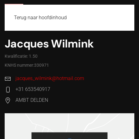
MENU
Terug naar hoofdinhoud
Jacques Wilmink
Kwalificatie: 1.50
KNHS nummer:330971
jacques_wilmink@hotmail.com
+31 653540917
AMBT DELDEN