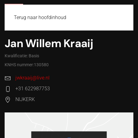
MENU
Terug naar hoofdinhoud
Jan Willem Kraaij
Kwalificatie: Basis
KNHS nummer:130580
jwkraaij@live.nl
+31 622987753
NIJKERK