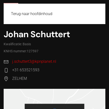
MENU
Terug naar hoofdinhoud
Johan Schuttert
Kwalificatie: Basis
KNHS nummer:127597
j.schuttert3@kpnplanet.nl
+31 653521593
ZELHEM