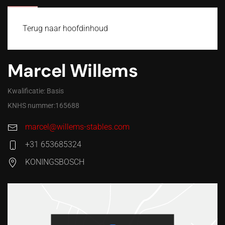
MENU
Terug naar hoofdinhoud
Marcel Willems
Kwalificatie: Basis
KNHS nummer:165688
marcel@willems-stables.com
+31 653685324
KONINGSBOSCH