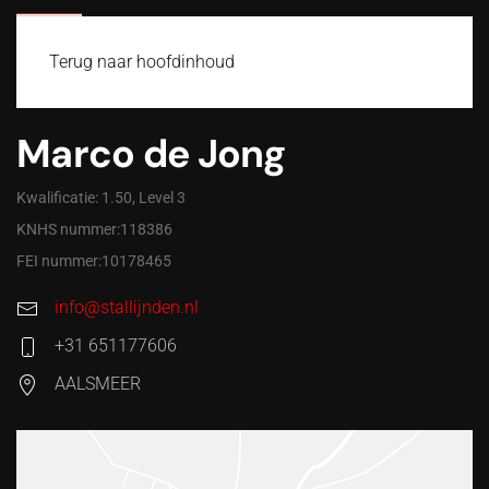
MENU
Terug naar hoofdinhoud
Marco de Jong
Kwalificatie: 1.50, Level 3
KNHS nummer:118386
FEI nummer:10178465
info@stallijnden.nl
+31 651177606
AALSMEER