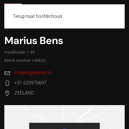
MENU
Terug naar hoofdinhoud
Marius Bens
Kwalificatie: 1.40
KNHS nummer:149652
m.bens@hetnet.nl
+31 620976697
ZEELAND