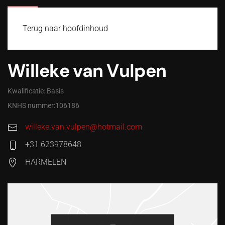
MENU
Terug naar hoofdinhoud
Willeke van Vulpen
Kwalificatie: Basis
KNHS nummer:106186
willeke.van.vulpen@hotmail.com
+31 623978648
HARMELEN