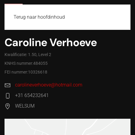
MENU
Terug naar hoofdinhoud
Caroline Verhoeve
Kwalificatie: 1.50, Level 2
KNHS nummer:484055
FEI nummer:10326618
carolineverhoeve@hotmail.com
+31 654232641
WELSUM