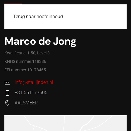
MENU
Terug naar hoofdinhoud
Marco de Jong
Kwalificatie: 1.50, Level 3
KNHS nummer:118386
FEI nummer:10178465
info@stallijnden.nl
+31 651177606
AALSMEER